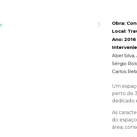
Obra: Con
Local: Tra
Ano: 2016
Intervenie
Abel Silva,
Sérgio Rol
Carlos Re
Um espaço
perto de 3
dedicado e
As caracte
do espaço
área, cons