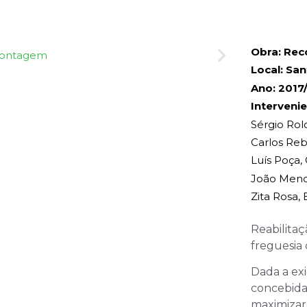
Obra: Rec
Local: San
Ano: 2017
Interveni
Sérgio Rolo
Carlos Re
Luís Poça
João Mende
Zita Rosa, E
Reabilitaç
freguesia 
Dada a exi
concebida 
maximizar