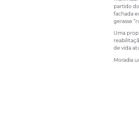
partido d
fachada e
gerasse “r
Uma propo
reabilitaç
de vida at
Moradia un