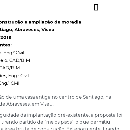
onstrução e ampliação de moradia
tiago, Abraveses, Viseu
/2019
entes:
, Eng.º Civil
belo, CAD/BIM
, CAD/BIM
s, Eng.º Civil
ng.ª Civil
ão de uma casa antiga no centro de Santiago, na
de Abraveses, em Viseu.
guidade da implantação pré-existente, a proposta foi
tirando partido de “meios pisos”, o que permitiu
 a área bruta de construção. Exteriormente, tirando