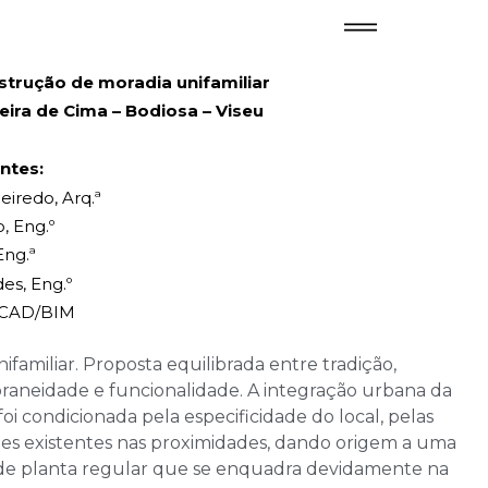
strução de moradia unifamiliar
veira de Cima – Bodiosa – Viseu
ntes:
eiredo, Arq.ª
, Eng.º
Eng.ª
es, Eng.º
, CAD/BIM
ifamiliar. Proposta equilibrada entre tradição,
aneidade e funcionalidade. A integração urbana da
oi condicionada pela especificidade do local, pelas
es existentes nas proximidades, dando origem a uma
de planta regular que se enquadra devidamente na