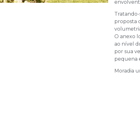
envolvent
Tratando-
proposta 
volumetri
O anexo lo
ao nível d
por sua ve
pequena e
Moradia un