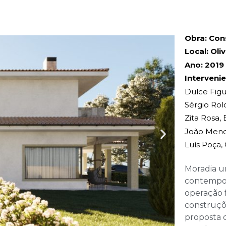
Obra: Con
Local: Oli
Ano: 2019
Intervenie
Dulce Figu
Sérgio Rolo
Zita Rosa, 
João Mend
Luís Poça
Moradia un
contempor
operação f
construçõ
proposta 