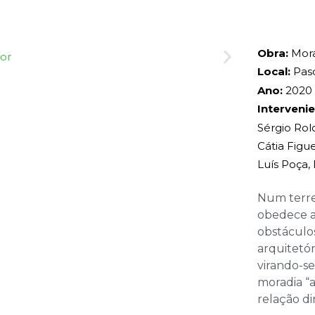
Obra:
Mora
Local:
Pasc
Ano:
2020
Intervenie
Sérgio Rolo
Cátia Figue
Luís Poça
Num terre
obedece a
obstáculo
arquitetón
virando-se
moradia “
relação di