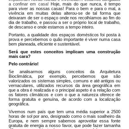
a confinar em casa!
Hoje, mais do que nunca, é tempo
para viver as nossas casas! Para o bem e para o mal, a
vivência em muitas delas alterou-se de tal forma que
deixaram de ser o espaço onde nos recolhíamos ao fim do
dia de trabalho, e passou a ser o próprio local de trabalho,
de descanso e onde estamos a tempo inteiro.
Portanto, a qualidade dos espaços domésticos foi posta à
prova e percebemos o quão importante é viver numa casa
bem planeada, eficiente e sustentável.
Será que estes conceitos implicam uma construção
mais cara?
Pelo contrário!
Se analisarmos alguns conceitos da Arquitetura
Bioclimática, por exemplo, percebemos que são
valorizados os sistemas simples, comuns e até antigos ou
vernaculares, utilizados recursos da área geográfica em
que a obra é realizada e o principal aspeto é a relação com
os fatores climáticos e com o que a natureza oferece de
forma gratuita e genuína, de acordo com a localização
geográfica.
Vivemos num país que tem uma média superior a 2500
horas de sol por ano, designado como o mais soalheiro da
Europa, e nem sempre sabemos aproveitar essa fonte
gratuita de energia a nosso favor, que pode fazer tamanha