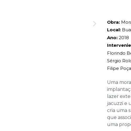
Obra:
Mora
Local:
Buar
Ano:
2018
Intervenie
Florindo B
Sérgio Rolo
Filipe Poç
Uma moradi
implantaç
lazer exte
jacuzzi e 
cria uma s
que associ
uma propo