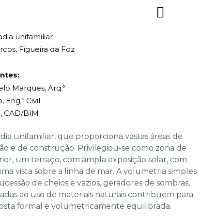
dia unifamiliar
cos, Figueira da Foz
ntes:
elo Marques, Arq.º
, Eng.º Civil
a, CAD/BIM
a unifamiliar, que proporciona vastas áreas de
ão e de construção. Privilegiou-se como zona de
rior, um terraço, com ampla exposição solar, com
uma vista sobre a linha de mar. A volumetria simples
ucessão de cheios e vazios, geradores de sombras,
adas ao uso de materiais naturais contribuem para
sta formal e volumetricamente equilibrada.