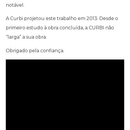
notável.
A Curbi projetou este trabalho em 2013. Desde o
primeiro estudo à obra concluída, a CURBI não
“larga” a sua obra.
Obrigado pela confiança.