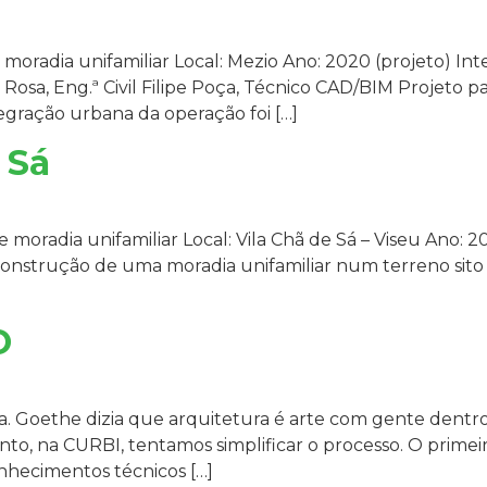
adia unifamiliar Local: Mezio Ano: 2020 (projeto) Inte
ita Rosa, Eng.ª Civil Filipe Poça, Técnico CAD/BIM Projet
tegração urbana da operação foi […]
 Sá
dia unifamiliar Local: Vila Chã de Sá – Viseu Ano: 2020
 a construção de uma moradia unifamiliar num terreno sito
O
va. Goethe dizia que arquitetura é arte com gente dentr
nto, na CURBI, tentamos simplificar o processo. O primeir
nhecimentos técnicos […]