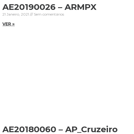
AE20190026 – ARMPX
21 Janeiro, 2021
Sem comentários
VER »
AE20180060 – AP_Cruzeiro