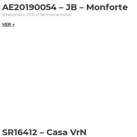
AE20190054 – JB – Monforte
15 Novembro, 2019
Sem comentários
VER »
SR16412 – Casa VrN